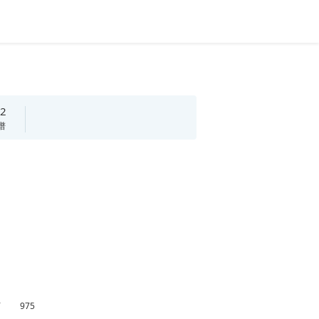
2
谱
万
975