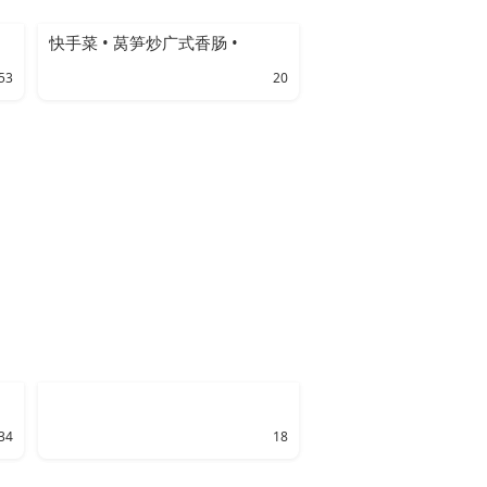
快手菜 • 莴笋炒广式香肠 •
53
20
34
18