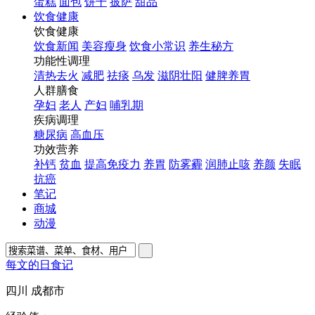
蛋糕
面包
饼干
披萨
甜品
饮食健康
饮食健康
饮食新闻
美容瘦身
饮食小常识
养生秘方
功能性调理
清热去火
减肥
祛痰
乌发
滋阴壮阳
健脾养胃
人群膳食
孕妇
老人
产妇
哺乳期
疾病调理
糖尿病
高血压
功效营养
补钙
贫血
提高免疫力
养胃
防雾霾
润肺止咳
养颜
失眠
抗癌
笔记
商城
动漫
每文的日食记
四川 成都市