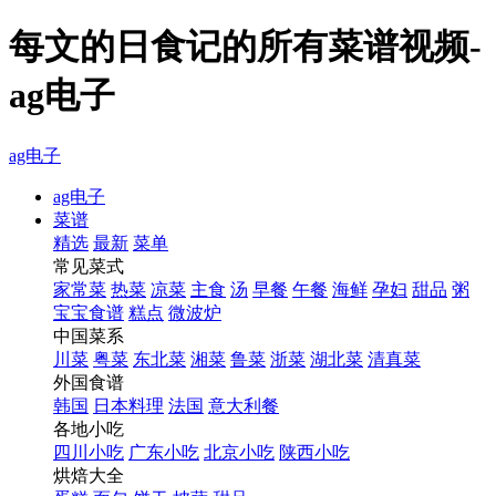
每文的日食记的所有菜谱视频-
ag电子
ag电子
ag电子
菜谱
精选
最新
菜单
常见菜式
家常菜
热菜
凉菜
主食
汤
早餐
午餐
海鲜
孕妇
甜品
粥
宝宝食谱
糕点
微波炉
中国菜系
川菜
粤菜
东北菜
湘菜
鲁菜
浙菜
湖北菜
清真菜
外国食谱
韩国
日本料理
法国
意大利餐
各地小吃
四川小吃
广东小吃
北京小吃
陕西小吃
烘焙大全