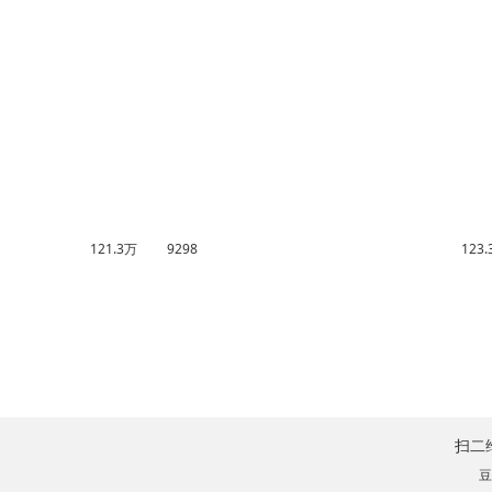
121.3万
9298
123
扫二
豆