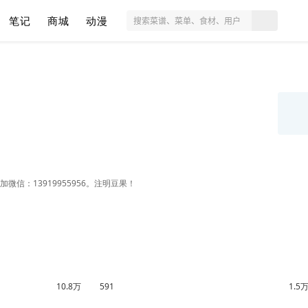
笔记
商城
动漫
信：13919955956。注明豆果！
10.8万
591
1.5