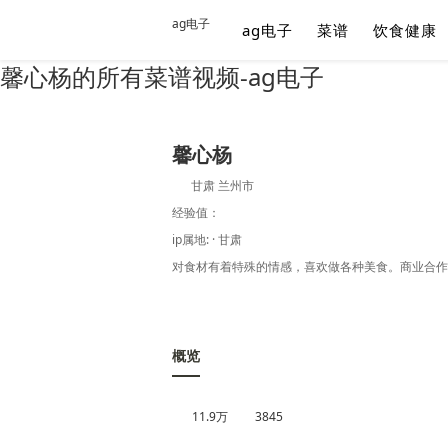
ag电子
ag电子
菜谱
饮食健康
馨心杨的所有菜谱视频-ag电子
馨心杨
甘肃 兰州市
经验值：
ip属地: · 甘肃
对食材有着特殊的情感，喜欢做各种美食。商业合作加微
概览
11.9万
3845