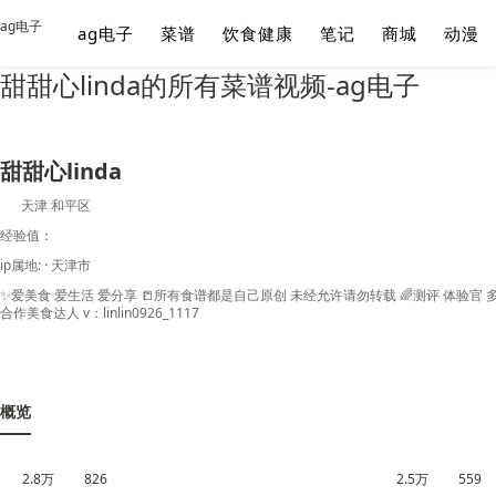
ag电子
ag电子
菜谱
饮食健康
笔记
商城
动漫
甜甜心linda的所有菜谱视频-ag电子
甜甜心linda
天津 和平区
经验值：
ip属地: · 天津市
✨爱美食 爱生活 爱分享 📒所有食谱都是自己原创 未经允许请勿转载 🌈测评 体验官 
合作美食达人 v：linlin0926_1117
概览
2.8万
826
2.5万
559