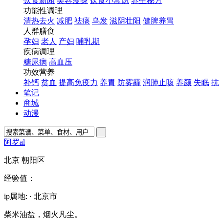
饮食新闻
美容瘦身
饮食小常识
养生秘方
功能性调理
清热去火
减肥
祛痰
乌发
滋阴壮阳
健脾养胃
人群膳食
孕妇
老人
产妇
哺乳期
疾病调理
糖尿病
高血压
功效营养
补钙
贫血
提高免疫力
养胃
防雾霾
润肺止咳
养颜
失眠
抗
笔记
商城
动漫
阿罗al
北京 朝阳区
经验值：
ip属地: · 北京市
柴米油盐，烟火凡尘。