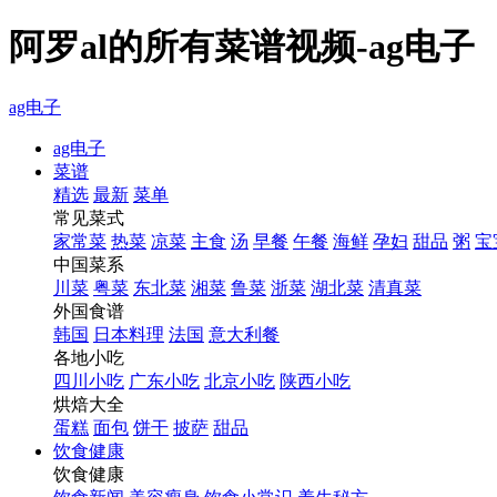
阿罗al的所有菜谱视频-ag电子
ag电子
ag电子
菜谱
精选
最新
菜单
常见菜式
家常菜
热菜
凉菜
主食
汤
早餐
午餐
海鲜
孕妇
甜品
粥
宝
中国菜系
川菜
粤菜
东北菜
湘菜
鲁菜
浙菜
湖北菜
清真菜
外国食谱
韩国
日本料理
法国
意大利餐
各地小吃
四川小吃
广东小吃
北京小吃
陕西小吃
烘焙大全
蛋糕
面包
饼干
披萨
甜品
饮食健康
饮食健康