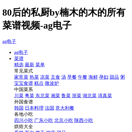
80后的私厨by楠木的木的所有
菜谱视频-ag电子
ag电子
ag电子
菜谱
精选
最新
菜单
常见菜式
家常菜
热菜
凉菜
主食
汤
早餐
午餐
海鲜
孕妇
甜品
粥
宝宝食谱
糕点
微波炉
中国菜系
川菜
粤菜
东北菜
湘菜
鲁菜
浙菜
湖北菜
清真菜
外国食谱
韩国
日本料理
法国
意大利餐
各地小吃
四川小吃
广东小吃
北京小吃
陕西小吃
烘焙大全