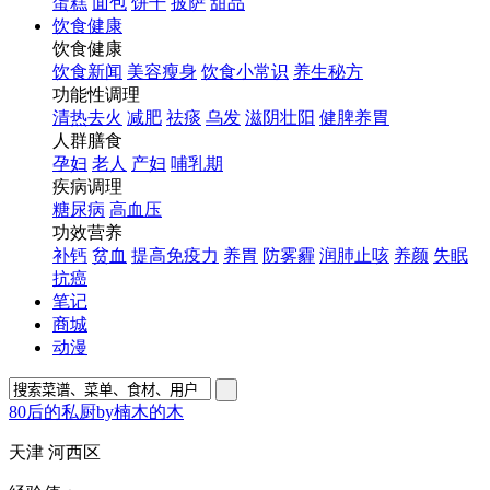
蛋糕
面包
饼干
披萨
甜品
饮食健康
饮食健康
饮食新闻
美容瘦身
饮食小常识
养生秘方
功能性调理
清热去火
减肥
祛痰
乌发
滋阴壮阳
健脾养胃
人群膳食
孕妇
老人
产妇
哺乳期
疾病调理
糖尿病
高血压
功效营养
补钙
贫血
提高免疫力
养胃
防雾霾
润肺止咳
养颜
失眠
抗癌
笔记
商城
动漫
80后的私厨by楠木的木
天津 河西区