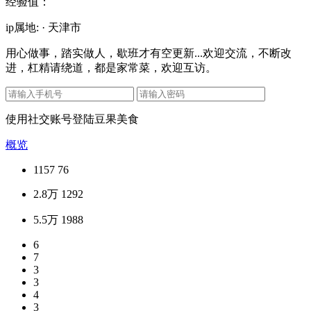
经验值：
ip属地: · 天津市
用心做事，踏实做人，歇班才有空更新...欢迎交流，不断改
进，杠精请绕道，都是家常菜，欢迎互访。
使用社交账号登陆豆果美食
概览
1157
76
2.8万
1292
5.5万
1988
6
7
3
3
4
3