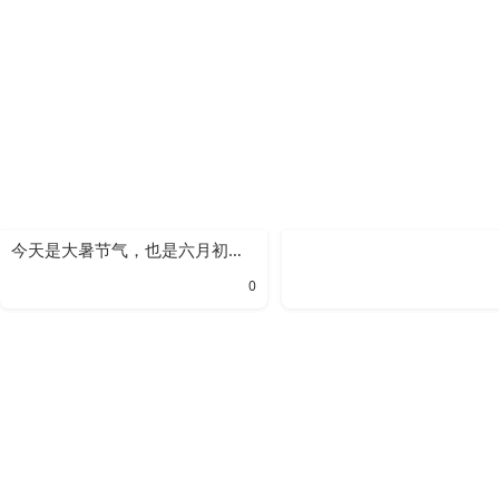
今天是大暑节气，也是六月初六，传统习俗吃饺子。
0