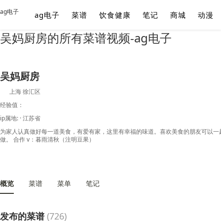
ag电子
ag电子
菜谱
饮食健康
笔记
商城
动漫
吴妈厨房的所有菜谱视频-ag电子
吴妈厨房
上海 徐汇区
经验值：
ip属地: · 江苏省
为家人认真做好每一道美食，有爱有家，这里有幸福的味道。喜欢美食的朋友可以一
做。 合作 v：暮雨清秋（注明豆果）
概览
菜谱
菜单
笔记
发布的菜谱
(726)