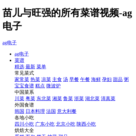
苗儿与旺强的所有菜谱视频-ag
电子
ag电子
ag电子
菜谱
精选
最新
菜单
常见菜式
家常菜
热菜
凉菜
主食
汤
早餐
午餐
海鲜
孕妇
甜品
粥
宝宝食谱
糕点
微波炉
中国菜系
川菜
粤菜
东北菜
湘菜
鲁菜
浙菜
湖北菜
清真菜
外国食谱
韩国
日本料理
法国
意大利餐
各地小吃
四川小吃
广东小吃
北京小吃
陕西小吃
烘焙大全