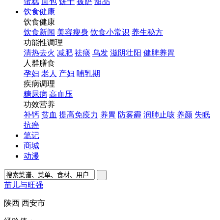
蛋糕
面包
饼干
披萨
甜品
饮食健康
饮食健康
饮食新闻
美容瘦身
饮食小常识
养生秘方
功能性调理
清热去火
减肥
祛痰
乌发
滋阴壮阳
健脾养胃
人群膳食
孕妇
老人
产妇
哺乳期
疾病调理
糖尿病
高血压
功效营养
补钙
贫血
提高免疫力
养胃
防雾霾
润肺止咳
养颜
失眠
抗癌
笔记
商城
动漫
苗儿与旺强
陕西 西安市