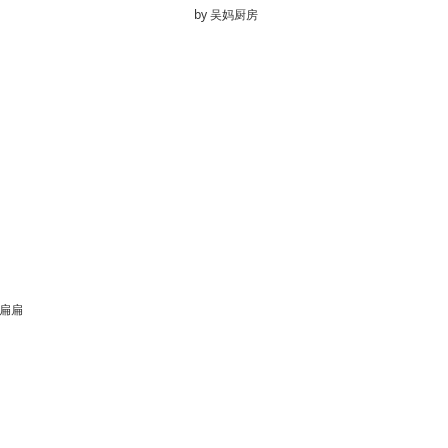
by
吴妈厨房
扁扁