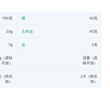
700克
糖
50克
25g
玉米油
45克
7g
盐
2克
5g（原味
适量（原
不加）
味不加）
勺（焯水
2片（焯水
加）
加）