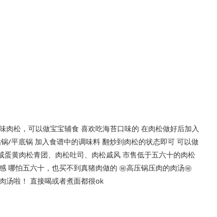
味肉松，可以做宝宝辅食 喜欢吃海苔口味的 在肉松做好后加入
锅/平底锅 加入食谱中的调味料 翻炒到肉松的状态即可 可以做
咸蛋黄肉松青团、肉松吐司、肉松戚风 市售低于五六十的肉松
 哪怕五六十，也买不到真猪肉做的 ㊙️高压锅压肉的肉汤㊙️
肉汤啦！ 直接喝或者煮面都很ok