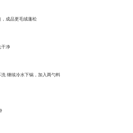
短，成品更毛绒蓬松
洗干净
洗 继续冷水下锅，加入两勺料
钟