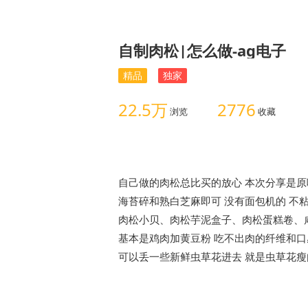
自制肉松|怎么做-ag电子
精品
独家
22.5万
2776
浏览
收藏
自己做的肉松总比买的放心 本次分享是原
海苔碎和熟白芝麻即可 没有面包机的 不粘
肉松小贝、肉松芋泥盒子、肉松蛋糕卷、
基本是鸡肉加黄豆粉 吃不出肉的纤维和口感
可以丢一些新鲜虫草花进去 就是虫草花瘦