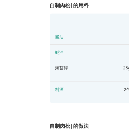
自制肉松|的用料
酱油
蚝油
海苔碎
2
料酒
2
自制肉松|的做法