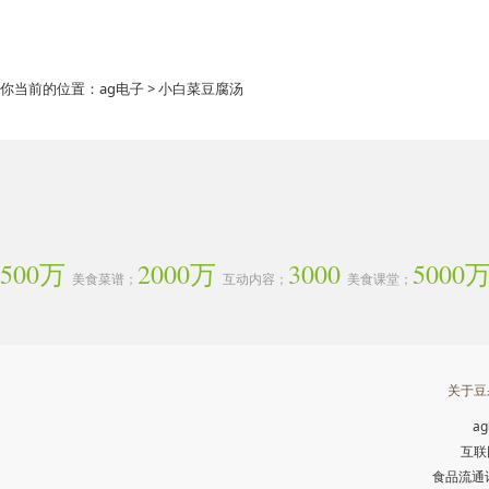
你当前的位置：
ag电子
> 小白菜豆腐汤
500万
2000万
3000
5000
美食菜谱；
互动内容；
美食课堂；
关于豆
a
互联
食品流通许可