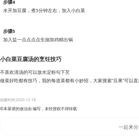
步骤4
水开加豆腐，煮5分钟左右，加入小白菜
步骤5
加入盐一点点点点生抽加鸡精出锅
小白菜豆腐汤的烹饪技巧
不喜欢清汤的可以放水淀粉勾下芡
做菜好吃都有技巧，我的每道菜都有小妙招，大家搜索“豆果”可以
创建时间:2020-12-18
©本菜谱的做法由 编写，未经授权不得转载
一起来分