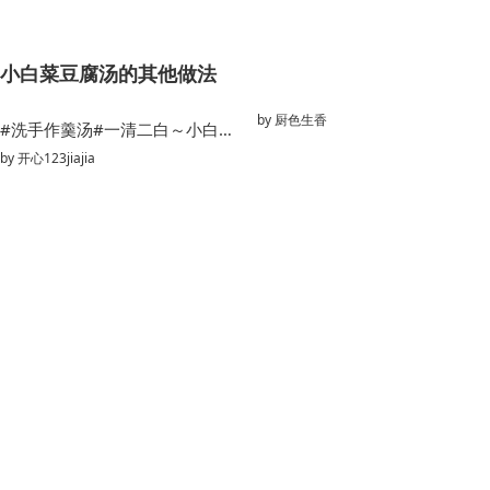
小白菜豆腐汤的其他做法
by
厨色生香
#洗手作羹汤#一清二白～小白菜豆腐汤
by
开心123jiajia