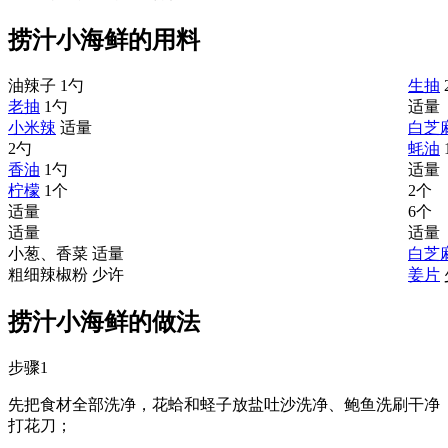
捞汁小海鲜的用料
油辣子
1勺
生抽
老抽
1勺
适量
小米辣
适量
白芝
2勺
蚝油
香油
1勺
适量
柠檬
1个
2个
适量
6个
适量
适量
小葱、香菜
适量
白芝
粗细辣椒粉
少许
姜片
捞汁小海鲜的做法
步骤1
先把食材全部洗净，花蛤和蛏子放盐吐沙洗净、鲍鱼洗刷干净
打花刀；