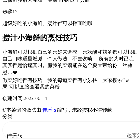
盖保鲜膜放入冰箱里冷藏4小时以上入味
步骤13
超级好吃的小海鲜、汤汁都可以拌面吃哦！
捞汁小海鲜的烹饪技巧
小海鲜可以根据自己的喜好来调整，喜欢酸和辣的都可以根据
自己口味适量增减。个人做法，不喜勿喷。 所有的为时已晚
其实都是恰逢其时。愿我的菜谱能在这个夏天带给你一丝藉
慰…❤️
做菜好吃都有技巧，我的每道菜都有小妙招，大家搜索“豆
果”可以直接查看我的菜谱！
创建时间:2022-06-14
©本菜谱的做法由
佳禾‘s
编写，未经授权不得转载
分类：
一起来
佳禾‘s