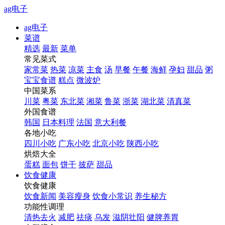
ag电子
ag电子
菜谱
精选
最新
菜单
常见菜式
家常菜
热菜
凉菜
主食
汤
早餐
午餐
海鲜
孕妇
甜品
粥
宝宝食谱
糕点
微波炉
中国菜系
川菜
粤菜
东北菜
湘菜
鲁菜
浙菜
湖北菜
清真菜
外国食谱
韩国
日本料理
法国
意大利餐
各地小吃
四川小吃
广东小吃
北京小吃
陕西小吃
烘焙大全
蛋糕
面包
饼干
披萨
甜品
饮食健康
饮食健康
饮食新闻
美容瘦身
饮食小常识
养生秘方
功能性调理
清热去火
减肥
祛痰
乌发
滋阴壮阳
健脾养胃