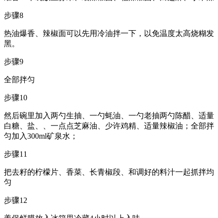
步骤8
热油爆香、辣椒面可以先用冷油拌一下，以免温度太高烧糊发
黑。
步骤9
全部拌匀
步骤10
然后碗里加入两勺生抽、一勺蚝油、一勺老抽两勺陈醋、适量
白糖、盐、、一点点芝麻油、少许鸡精、适量辣椒油；全部拌
匀加入300ml矿泉水；
步骤11
把去籽的柠檬片、香菜、长青椒段、和调好的料汁一起抓拌均
匀
步骤12