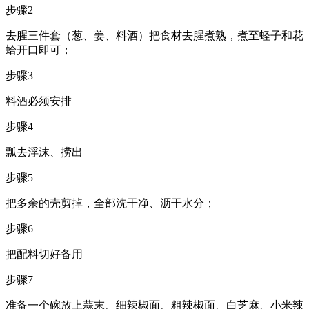
步骤2
去腥三件套（葱、姜、料酒）把食材去腥煮熟，煮至蛏子和花
蛤开口即可；
步骤3
料酒必须安排
步骤4
瓢去浮沫、捞出
步骤5
把多余的壳剪掉，全部洗干净、沥干水分；
步骤6
把配料切好备用
步骤7
准备一个碗放上蒜末、细辣椒面、粗辣椒面、白芝麻、小米辣