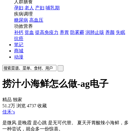
人群膳食
孕妇
老人
产妇
哺乳期
疾病调理
糖尿病
高血压
功效营养
补钙
贫血
提高免疫力
养胃
防雾霾
润肺止咳
养颜
失眠
抗癌
笔记
商城
动漫
捞汁小海鲜怎么做-ag电子
精品
独家
51.2万
浏览
4737
收藏
佳禾‘s
是微风 是晚霞 是心跳 是无可代替。 夏天开胃酸辣小海鲜，多
一种尝试，就会多一份惊喜。