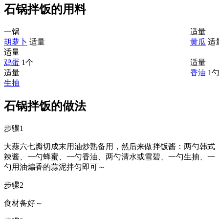
石锅拌饭的用料
一锅
适量
胡萝卜
适量
黄瓜
适
适量
鸡蛋
1个
适量
适量
香油
1
生抽
石锅拌饭的做法
步骤1
大蒜六七瓣切成末用油炒熟备用，然后来做拌饭酱：两勺韩式
辣酱、一勺蜂蜜、一勺香油、两勺清水或雪碧、一勺生抽、一
勺用油煸香的蒜泥拌匀即可～
步骤2
食材备好～