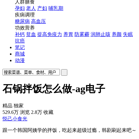
人群膳食
孕妇
老人
产妇
哺乳期
疾病调理
糖尿病
高血压
功效营养
补钙
贫血
提高免疫力
养胃
防雾霾
润肺止咳
养颜
失眠
抗癌
笔记
商城
动漫
石锅拌饭怎么做-ag电子
精品
独家
529.6万
浏览
2.8万
收藏
悦己小食光
跟一个韩国阿姨学的拌饭，吃起来超级过瘾，韩剧刷起来吧～