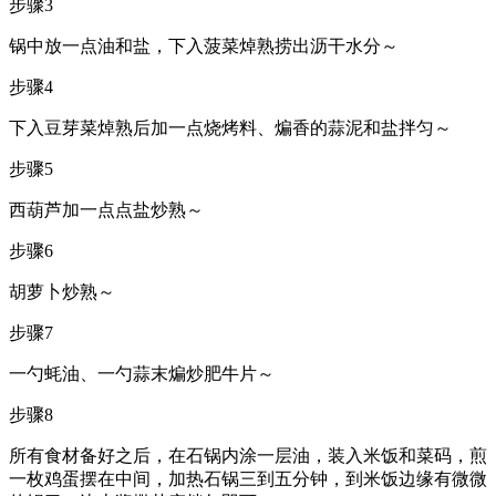
步骤3
锅中放一点油和盐，下入菠菜焯熟捞出沥干水分～
步骤4
下入豆芽菜焯熟后加一点烧烤料、煸香的蒜泥和盐拌匀～
步骤5
西葫芦加一点点盐炒熟～
步骤6
胡萝卜炒熟～
步骤7
一勺蚝油、一勺蒜末煸炒肥牛片～
步骤8
所有食材备好之后，在石锅内涂一层油，装入米饭和菜码，煎
一枚鸡蛋摆在中间，加热石锅三到五分钟，到米饭边缘有微微