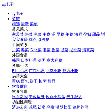
ag电子
ag电子
菜谱
精选
最新
菜单
常见菜式
家常菜
热菜
凉菜
主食
汤
早餐
午餐
海鲜
孕妇
甜品
粥
宝宝食谱
糕点
微波炉
中国菜系
川菜
粤菜
东北菜
湘菜
鲁菜
浙菜
湖北菜
清真菜
外国食谱
韩国
日本料理
法国
意大利餐
各地小吃
四川小吃
广东小吃
北京小吃
陕西小吃
烘焙大全
蛋糕
面包
饼干
披萨
甜品
饮食健康
饮食健康
饮食新闻
美容瘦身
饮食小常识
养生秘方
功能性调理
清热去火
减肥
祛痰
乌发
滋阴壮阳
健脾养胃