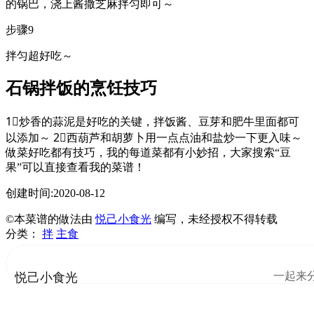
的锅巴，浇上酱撒芝麻拌匀即可～
步骤9
拌匀超好吃～
石锅拌饭的烹饪技巧
1⃣️炒香的蒜泥是好吃的关键，拌饭酱、豆芽和肥牛里面都可
以添加～ 2⃣️西葫芦和胡萝卜用一点点油和盐炒一下更入味～
做菜好吃都有技巧，我的每道菜都有小妙招，大家搜索“豆
果”可以直接查看我的菜谱！
创建时间:2020-08-12
©本菜谱的做法由
悦己小食光
编写，未经授权不得转载
分类：
拌
主食
一起来
悦己小食光