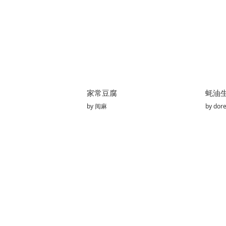
家常豆腐
蚝油
by
阅麻
by
dor