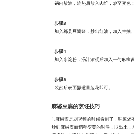
锅内放油，烧热后放入肉馅，炒至变色
步骤3
加入郫县豆瓣酱，炒出红油，加入生抽
步骤4
加入水淀粉，汤汁浓稠后加入一勺麻椒
步骤5
装然后表面撒适量葱花即可。
麻婆豆腐的烹饪技巧
1.麻椒酱是刷视频的时候看到了，味道
炒到麻椒表面稍稍变黄的时候，取出来，用