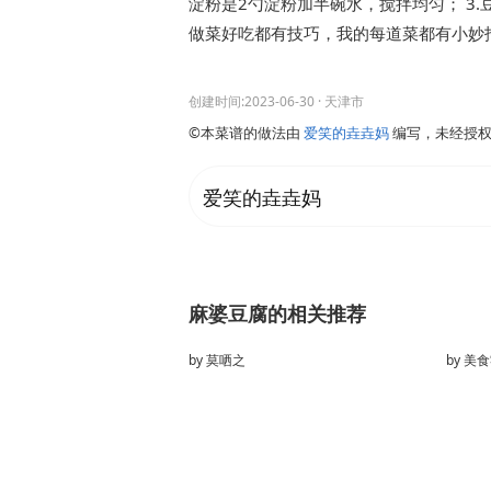
淀粉是2勺淀粉加半碗水，搅拌均匀； 3
做菜好吃都有技巧，我的每道菜都有小妙招
创建时间:2023-06-30
· 天津市
©本菜谱的做法由
爱笑的垚垚妈
编写，未经授权
爱笑的垚垚妈
麻婆豆腐的相关推荐
by
莫哂之
by
美食