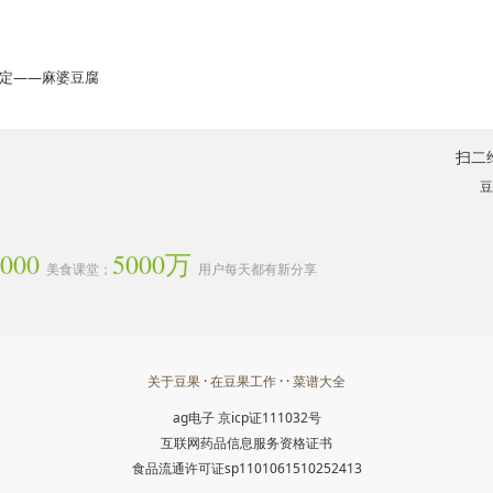
搞定——麻婆豆腐
扫二
豆
3000
5000万
美食课堂；
用户每天都有新分享
关于豆果
·
在豆果工作
· ·
菜谱大全
ag电子
京icp证111032号
互联网药品信息服务资格证书
食品流通许可证sp1101061510252413