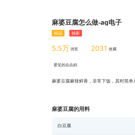
麻婆豆腐怎么做-ag电子
精品
独家
5.5万
2031
浏览
收藏
爱笑的垚垚妈
麻婆豆腐麻辣鲜香，非常下饭，其时简单
麻婆豆腐的用料
白豆腐