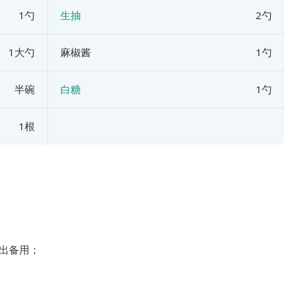
1勺
生抽
2勺
1大勺
麻椒酱
1勺
半碗
白糖
1勺
1根
出备用；