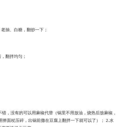
；
、老抽、白糖，翻炒一下；
酱，翻拌均匀；
还不错，没有的可以用麻椒代替（锅里不用放油，烧热后放麻椒，
擀面杖压碎，出锅前撒在豆腐上翻拌一下就可以了）； 2.水