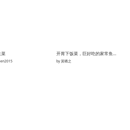
生菜
开胃下饭菜，巨好吃的家常鱼香茄子煲
een2015
by
莫哂之