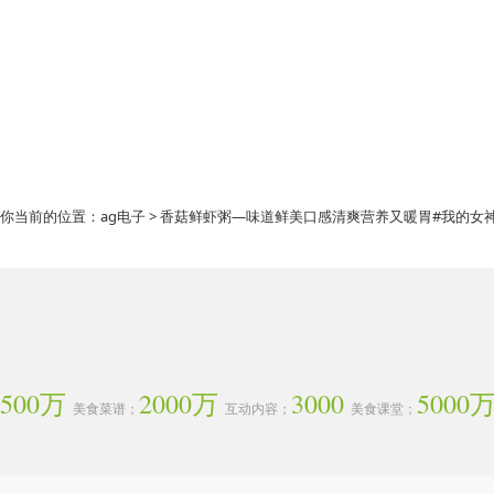
你当前的位置：
ag电子
> 香菇鲜虾粥—味道鲜美口感清爽营养又暖胃#我的女神
500万
2000万
3000
5000
美食菜谱；
互动内容；
美食课堂；