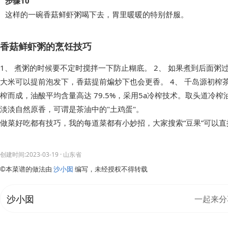
步骤10
这样的一碗香菇鲜虾粥喝下去，胃里暖暖的特别舒服。
香菇鲜虾粥的烹饪技巧
1、 煮粥的时候要不定时搅拌一下防止糊底。 2、 如果煮到后面粥
大米可以提前泡发下，香菇提前煸炒下也会更香。 4、 千岛源初榨
榨而成，油酸平均含量高达 79.5%，采用5a冷榨技术。取头道冷
淡淡自然原香，可谓是茶油中的"土鸡蛋"。
做菜好吃都有技巧，我的每道菜都有小妙招，大家搜索“豆果”可以
创建时间:2023-03-19
· 山东省
©本菜谱的做法由
沙小囡
编写，未经授权不得转载
沙小囡
一起来分