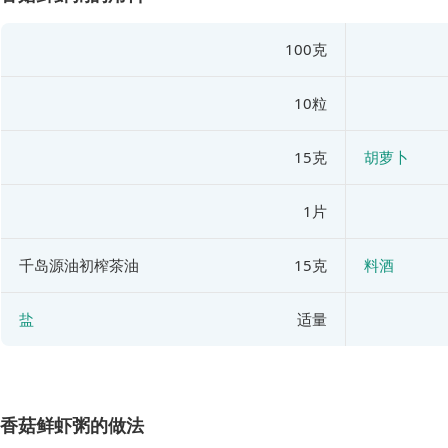
100克
10粒
15克
胡萝卜
1片
千岛源油初榨茶油
15克
料酒
盐
适量
香菇鲜虾粥的做法