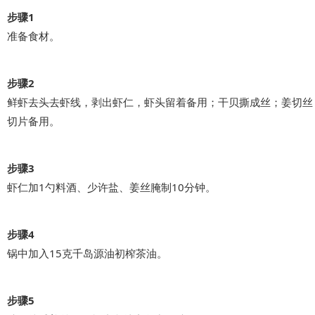
步骤1
准备食材。
步骤2
鲜虾去头去虾线，剥出虾仁，虾头留着备用；干贝撕成丝；姜切丝
切片备用。
步骤3
虾仁加1勺料酒、少许盐、姜丝腌制10分钟。
步骤4
锅中加入15克千岛源油初榨茶油。
步骤5