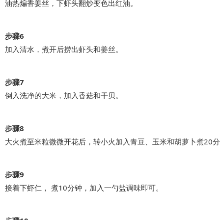
油热煸香姜丝，下虾头翻炒变色出红油。
步骤6
加入清水，煮开后捞出虾头和姜丝。
步骤7
倒入洗净的大米，加入香菇和干贝。
步骤8
大火煮至米粒微微开花后，转小火加入青豆、玉米和胡萝卜煮20
步骤9
接着下虾仁， 煮10分钟，加入一勺盐调味即可。