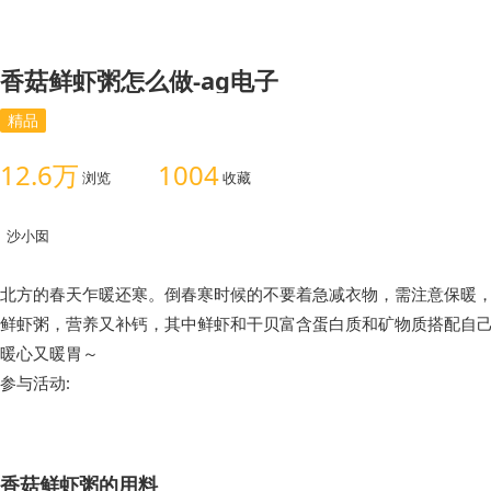
香菇鲜虾粥怎么做-ag电子
精品
12.6万
1004
浏览
收藏
沙小囡
北方的春天乍暖还寒。倒春寒时候的不要着急减衣物，需注意保暖
鲜虾粥，营养又补钙，其中鲜虾和干贝富含蛋白质和矿物质搭配自
暖心又暖胃～
参与活动:
香菇鲜虾粥的用料