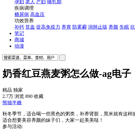
孕妇
老人
产妇
哺乳期
疾病调理
糖尿病
高血压
功效营养
补钙
贫血
提高免疫力
养胃
防雾霾
润肺止咳
养颜
失眠
抗
笔记
商城
动漫
奶香红豆燕麦粥怎么做-ag电子
精品
独家
2.7万
浏览
890
收藏
熊猫半糖
秋冬季节，适合喝一些黑色的粥类，补养肾脏，黑米就有这样
适合想要美容养颜的妹子们，大家一起美美哒！
参与活动: