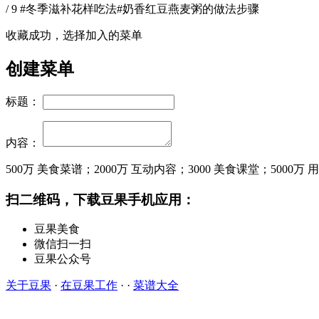
/ 9 #冬季滋补花样吃法#奶香红豆燕麦粥的做法步骤
收藏成功，选择加入的菜单
创建菜单
标题：
内容：
500万
美食菜谱；
2000万
互动内容；
3000
美食课堂；
5000万
用
扫二维码，下载豆果手机应用：
豆果美食
微信扫一扫
豆果公众号
关于豆果
·
在豆果工作
· ·
菜谱大全