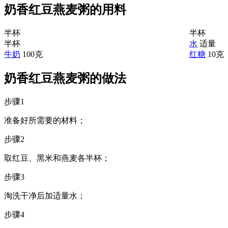
奶香红豆燕麦粥的用料
半杯
半杯
半杯
水
适量
牛奶
100克
红糖
10克
奶香红豆燕麦粥的做法
步骤1
准备好所需要的材料；
步骤2
取红豆、黑米和燕麦各半杯；
步骤3
淘洗干净后加适量水；
步骤4