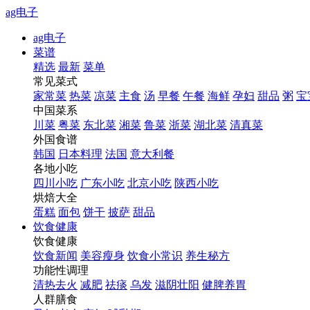
ag电子
ag电子
菜谱
精选
最新
菜单
常见菜式
家常菜
热菜
凉菜
主食
汤
早餐
午餐
海鲜
孕妇
甜品
粥
宝
中国菜系
川菜
粤菜
东北菜
湘菜
鲁菜
浙菜
湖北菜
清真菜
外国食谱
韩国
日本料理
法国
意大利餐
各地小吃
四川小吃
广东小吃
北京小吃
陕西小吃
烘焙大全
蛋糕
面包
饼干
披萨
甜品
饮食健康
饮食健康
饮食新闻
美容瘦身
饮食小常识
养生秘方
功能性调理
清热去火
减肥
祛痰
乌发
滋阴壮阳
健脾养胃
人群膳食