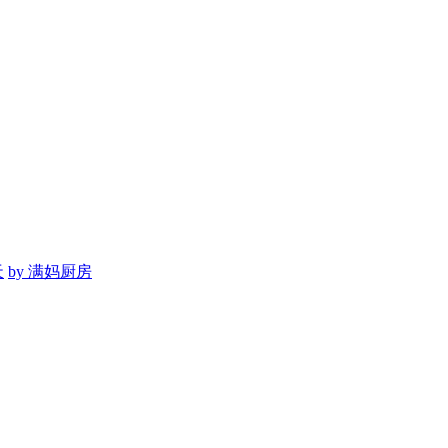
天
by
满妈厨房