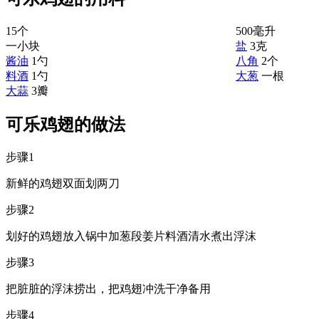
15个
500毫升
一小块
盐
3克
酱油
1勺
八角
2个
料酒
1勺
大葱
一根
大蒜
3瓣
可乐鸡翅的做法
步骤1
新鲜的鸡翅双面划两刀
步骤2
划好的鸡翅放入锅中加葱段姜片料酒清水煮出浮沫
步骤3
把脏脏的浮沫捞出，把鸡翅冲洗干净备用
步骤4