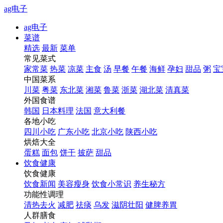
ag电子
ag电子
菜谱
精选
最新
菜单
常见菜式
家常菜
热菜
凉菜
主食
汤
早餐
午餐
海鲜
孕妇
甜品
粥
宝
中国菜系
川菜
粤菜
东北菜
湘菜
鲁菜
浙菜
湖北菜
清真菜
外国食谱
韩国
日本料理
法国
意大利餐
各地小吃
四川小吃
广东小吃
北京小吃
陕西小吃
烘焙大全
蛋糕
面包
饼干
披萨
甜品
饮食健康
饮食健康
饮食新闻
美容瘦身
饮食小常识
养生秘方
功能性调理
清热去火
减肥
祛痰
乌发
滋阴壮阳
健脾养胃
人群膳食