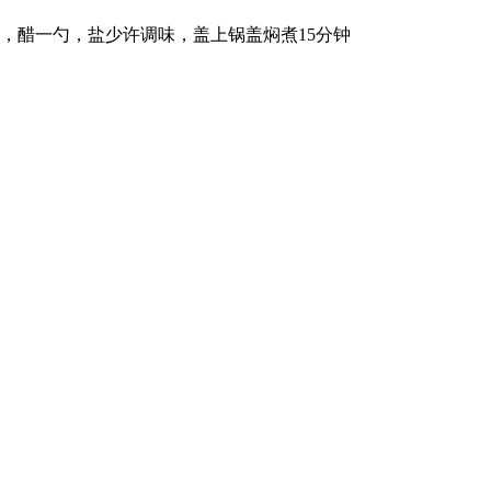
，醋一勺，盐少许调味，盖上锅盖焖煮15分钟