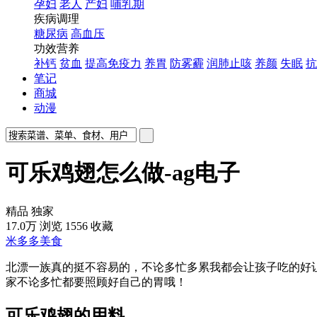
孕妇
老人
产妇
哺乳期
疾病调理
糖尿病
高血压
功效营养
补钙
贫血
提高免疫力
养胃
防雾霾
润肺止咳
养颜
失眠
抗
笔记
商城
动漫
可乐鸡翅怎么做-ag电子
精品
独家
17.0万
浏览
1556
收藏
米多多美食
北漂一族真的挺不容易的，不论多忙多累我都会让孩子吃的好
家不论多忙都要照顾好自己的胃哦！
可乐鸡翅的用料