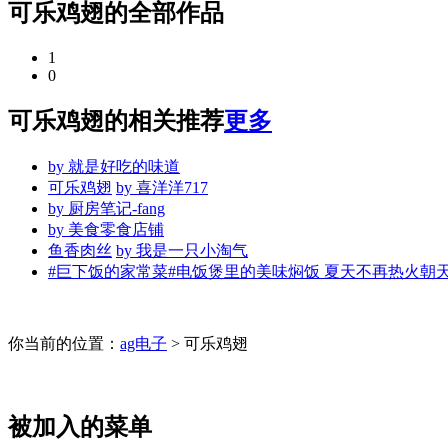
可乐鸡翅的全部作品
1
0
可乐鸡翅的相关推荐
更多
by
就是好吃的味道
可乐鸡翅
by
喜洋洋717
by
厨房笔记-fang
by
美食零食店铺
鱼香肉丝
by
我是一只小淘气
#巨下饭的家常菜#电饭煲里的美味焖饭 夏天不再热火朝
你当前的位置：
ag电子
> 可乐鸡翅
被加入的菜单