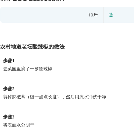
10斤
盐
农村地道老坛酸辣椒的做法
步骤1
去菜园里摘了一箩筐辣椒
步骤2
剪掉辣椒蒂（留一点点长度），然后用流水冲洗干净
步骤3
将表面水分阴干