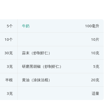
5个
牛奶
100毫升
10个
10片
30克
蒜末（炒制虾仁）
10克
3克
研磨黑胡椒（炒制虾仁）
5克
半根
黄油（涂抹法棍）
20克
3克
适量