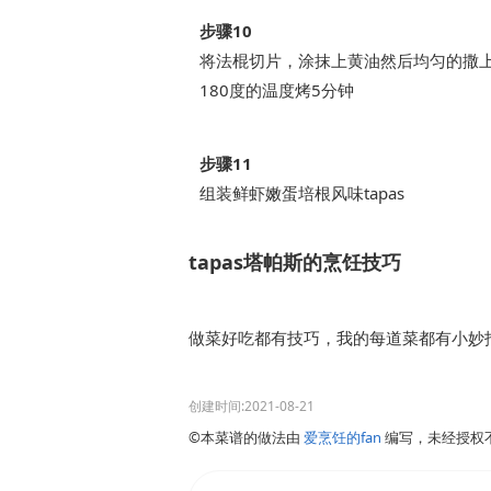
步骤10
将法棍切片，涂抹上黄油然后均匀的撒
180度的温度烤5分钟
步骤11
组装鲜虾嫩蛋培根风味tapas
tapas塔帕斯的烹饪技巧
做菜好吃都有技巧，我的每道菜都有小妙招
创建时间:2021-08-21
©本菜谱的做法由
爱烹饪的fan
编写，未经授权