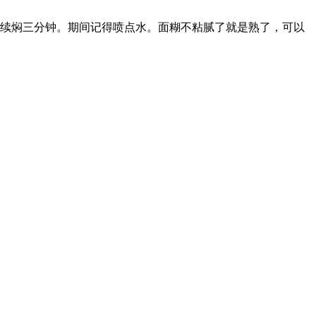
继续焖三分钟。期间记得喷点水。面糊不粘腻了就是熟了，可以