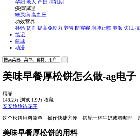
孕妇
老人
产妇
哺乳期
疾病调理
糖尿病
高血压
功效营养
补钙
贫血
提高免疫力
养胃
防雾霾
润肺止咳
养颜
失眠
抗
笔记
商城
动漫
美味早餐厚松饼怎么做-ag电子
精品
148.2万
浏览
1.9万
收藏
安安静静待花开
这个松饼用料简单，操作快捷方便，搭配一杯牛奶或者咖啡，
美味早餐厚松饼的用料