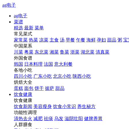
ag电子
ag电子
菜谱
精选
最新
菜单
常见菜式
家常菜
热菜
凉菜
主食
汤
早餐
午餐
海鲜
孕妇
甜品
粥
宝
中国菜系
川菜
粤菜
东北菜
湘菜
鲁菜
浙菜
湖北菜
清真菜
外国食谱
韩国
日本料理
法国
意大利餐
各地小吃
四川小吃
广东小吃
北京小吃
陕西小吃
烘焙大全
蛋糕
面包
饼干
披萨
甜品
饮食健康
饮食健康
饮食新闻
美容瘦身
饮食小常识
养生秘方
功能性调理
清热去火
减肥
祛痰
乌发
滋阴壮阳
健脾养胃
人群膳食