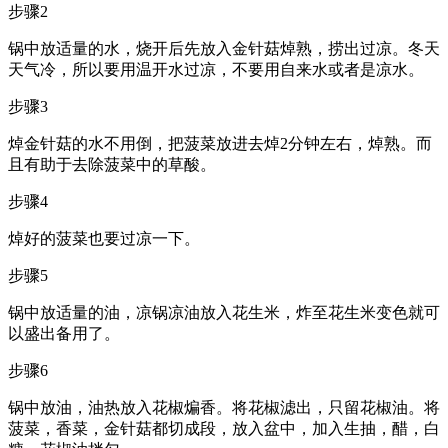
步骤2
锅中放适量的水，烧开后先放入金针菇焯熟，捞出过凉。冬天
天气冷，所以要用温开水过凉，不要用自来水或者是凉水。
步骤3
焯金针菇的水不用倒，把菠菜放进去焯2分钟左右，焯熟。而
且有助于去除菠菜中的草酸。
步骤4
焯好的菠菜也要过凉一下。
步骤5
锅中放适量的油，凉锅凉油放入花生米，炸至花生米变色就可
以盛出备用了。
步骤6
锅中放油，油热放入花椒煸香。将花椒滤出，只留花椒油。将
菠菜，香菜，金针菇都切成段，放入盆中，加入生抽，醋，白