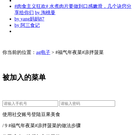
#肉食主义狂欢# 水煮肉片要做到口感嫩滑，几个诀窍分
享给你们
by
淘桃曼
by
yang妈妈87
by
阿三食记
你当前的位置：
ag电子
> #福气年夜菜#凉拌菠菜
被加入的菜单
使用社交账号登陆豆果美食
/ 9 #福气年夜菜#凉拌菠菜的做法步骤