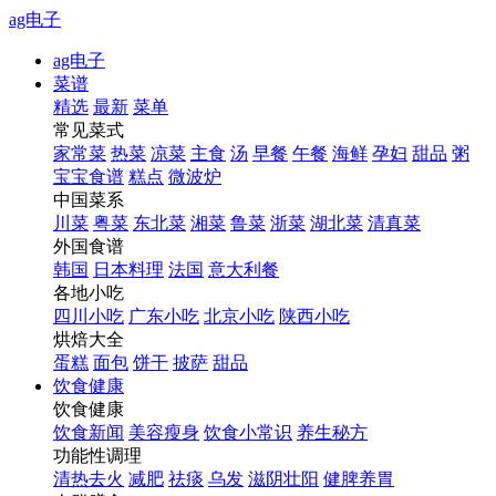
ag电子
ag电子
菜谱
精选
最新
菜单
常见菜式
家常菜
热菜
凉菜
主食
汤
早餐
午餐
海鲜
孕妇
甜品
粥
宝宝食谱
糕点
微波炉
中国菜系
川菜
粤菜
东北菜
湘菜
鲁菜
浙菜
湖北菜
清真菜
外国食谱
韩国
日本料理
法国
意大利餐
各地小吃
四川小吃
广东小吃
北京小吃
陕西小吃
烘焙大全
蛋糕
面包
饼干
披萨
甜品
饮食健康
饮食健康
饮食新闻
美容瘦身
饮食小常识
养生秘方
功能性调理
清热去火
减肥
祛痰
乌发
滋阴壮阳
健脾养胃