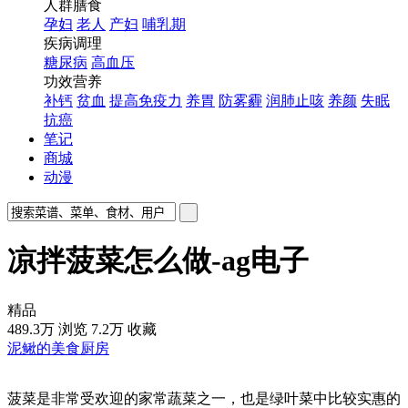
人群膳食
孕妇
老人
产妇
哺乳期
疾病调理
糖尿病
高血压
功效营养
补钙
贫血
提高免疫力
养胃
防雾霾
润肺止咳
养颜
失眠
抗癌
笔记
商城
动漫
凉拌菠菜怎么做-ag电子
精品
489.3万
浏览
7.2万
收藏
泥鳅的美食厨房
菠菜是非常受欢迎的家常蔬菜之一，也是绿叶菜中比较实惠的