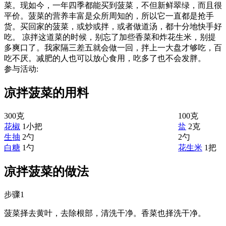
菜。现如今，一年四季都能买到菠菜，不但新鲜翠绿，而且很
平价。菠菜的营养丰富是众所周知的，所以它一直都是抢手
货。买回家的菠菜，或炒或拌，或者做道汤，都十分地快手好
吃。 凉拌这道菜的时候，别忘了加些香菜和炸花生米，别提
多爽口了。我家隔三差五就会做一回，拌上一大盘才够吃，百
吃不厌。减肥的人也可以放心食用，吃多了也不会发胖。
参与活动:
凉拌菠菜的用料
300克
100克
花椒
1小把
盐
2克
生抽
2勺
2勺
白糖
1勺
花生米
1把
凉拌菠菜的做法
步骤1
菠菜择去黄叶，去除根部，清洗干净。香菜也择洗干净。