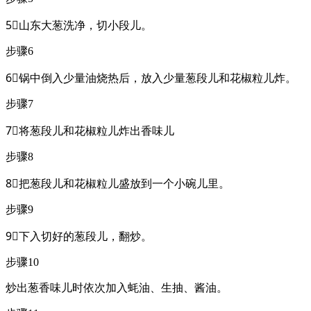
5⃣山东大葱洗净，切小段儿。
步骤6
6⃣锅中倒入少量油烧热后，放入少量葱段儿和花椒粒儿炸。
步骤7
7⃣将葱段儿和花椒粒儿炸出香味儿
步骤8
8⃣把葱段儿和花椒粒儿盛放到一个小碗儿里。
步骤9
9⃣下入切好的葱段儿，翻炒。
步骤10
炒出葱香味儿时依次加入蚝油、生抽、酱油。