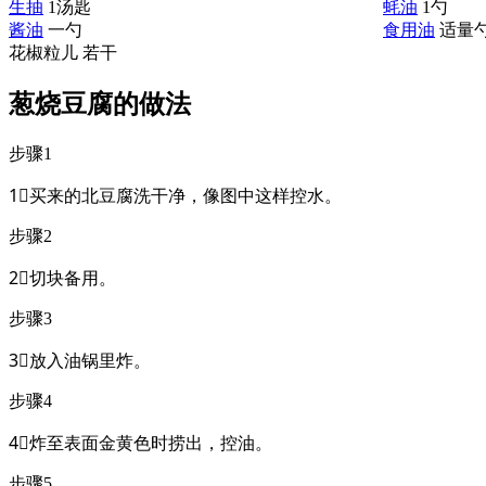
生抽
1汤匙
蚝油
1勺
酱油
一勺
食用油
适量
花椒粒儿
若干
葱烧豆腐的做法
步骤1
1⃣买来的北豆腐洗干净，像图中这样控水。
步骤2
2⃣切块备用。
步骤3
3⃣放入油锅里炸。
步骤4
4⃣炸至表面金黄色时捞出，控油。
步骤5