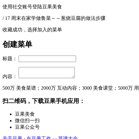
使用社交账号登陆豆果美食
/ 17 周末在家学做鲁菜～～葱烧豆腐的做法步骤
收藏成功，选择加入的菜单
创建菜单
标题：
内容：
500万
美食菜谱；
2000万
互动内容；
3000
美食课堂；
5000万
用
扫二维码，下载豆果手机应用：
豆果美食
微信扫一扫
豆果公众号
关于豆果
·
在豆果工作
· ·
菜谱大全