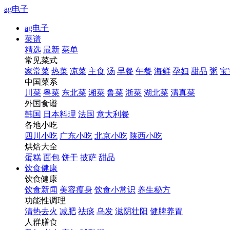
ag电子
ag电子
菜谱
精选
最新
菜单
常见菜式
家常菜
热菜
凉菜
主食
汤
早餐
午餐
海鲜
孕妇
甜品
粥
宝
中国菜系
川菜
粤菜
东北菜
湘菜
鲁菜
浙菜
湖北菜
清真菜
外国食谱
韩国
日本料理
法国
意大利餐
各地小吃
四川小吃
广东小吃
北京小吃
陕西小吃
烘焙大全
蛋糕
面包
饼干
披萨
甜品
饮食健康
饮食健康
饮食新闻
美容瘦身
饮食小常识
养生秘方
功能性调理
清热去火
减肥
祛痰
乌发
滋阴壮阳
健脾养胃
人群膳食