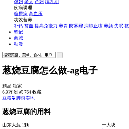
孕妇
老人
产妇
哺乳期
疾病调理
糖尿病
高血压
功效营养
补钙
贫血
提高免疫力
养胃
防雾霾
润肺止咳
养颜
失眠
抗
笔记
商城
动漫
葱烧豆腐怎么做-ag电子
精品
独家
6.9万
浏览
764
收藏
豆粉🍵脚踏实地
葱烧豆腐的用料
山东大葱
1颗
一大块