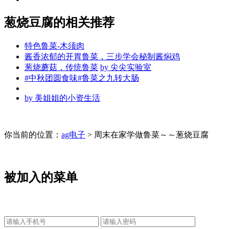
葱烧豆腐的相关推荐
特色鲁菜-木须肉
酱香浓郁的开胃鲁菜，三步学会秘制酱焖鸡
葱烧蘑菇，传统鲁菜
by
尖尖实验室
#中秋团圆食味#鲁菜之九转大肠
by
美姐姐的小资生活
你当前的位置：
ag电子
> 周末在家学做鲁菜～～葱烧豆腐
被加入的菜单