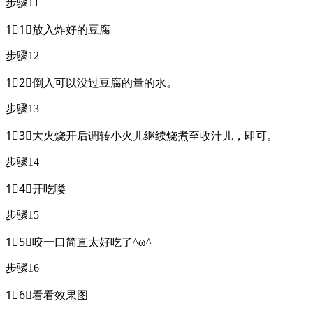
步骤11
1⃣1⃣放入炸好的豆腐
步骤12
1⃣2⃣倒入可以没过豆腐的量的水。
步骤13
1⃣3⃣大火烧开后调转小火儿继续烧煮至收汁儿，即可。
步骤14
1⃣4⃣开吃喽
步骤15
1⃣5⃣咬一口简直太好吃了^ω^
步骤16
1⃣6⃣看看效果图