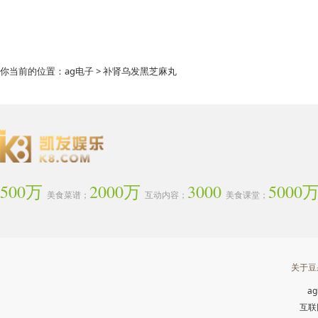
你当前的位置：
ag电子
> 补肾乌发黑芝麻丸
500万
2000万
3000
5000
美食菜谱；
互动内容；
美食课堂；
关于豆
a
互联