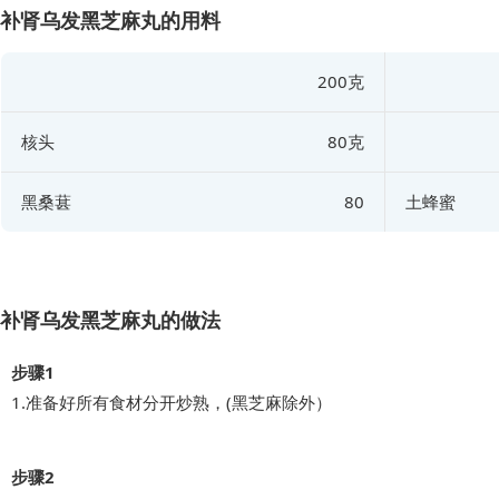
补肾乌发黑芝麻丸的用料
200克
核头
80克
黑桑葚
80
土蜂蜜
补肾乌发黑芝麻丸的做法
步骤1
1.准备好所有食材分开炒熟，(黑芝麻除外）
步骤2