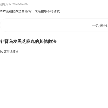
创建时间:2020-09-06
©本菜谱的做法由 编写，未经授权不得转载
一起来分
补肾乌发黑芝麻丸的其他做法
by
蓝胖纸叮当