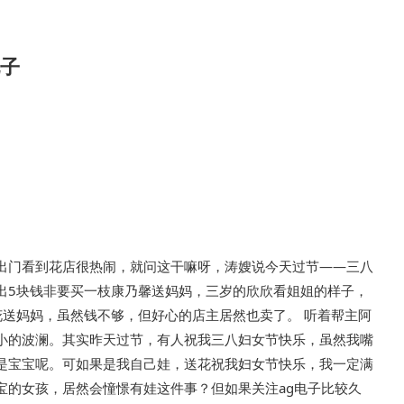
电子
出门看到花店很热闹，就问这干嘛呀，涛嫂说今天过节——三八
出5块钱非要买一枝康乃馨送妈妈，三岁的欣欣看姐姐的样子，
花送妈妈，虽然钱不够，但好心的店主居然也卖了。 听着帮主阿
小的波澜。其实昨天过节，有人祝我三八妇女节快乐，虽然我嘴
是宝宝呢。可如果是我自己娃，送花祝我妇女节快乐，我一定满
宝的女孩，居然会憧憬有娃这件事？但如果关注ag电子比较久