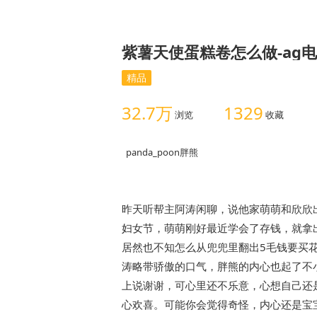
紫薯天使蛋糕卷怎么做-ag
精品
32.7万
1329
浏览
收藏
panda_poon胖熊
昨天听帮主阿涛闲聊，说他家萌萌和欣欣
妇女节，萌萌刚好最近学会了存钱，就拿
居然也不知怎么从兜兜里翻出5毛钱要买
涛略带骄傲的口气，胖熊的内心也起了不
上说谢谢，可心里还不乐意，心想自己还
心欢喜。可能你会觉得奇怪，内心还是宝