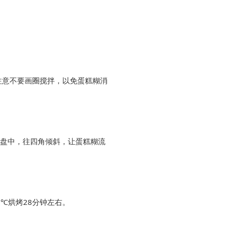
注意不要画圈搅拌，以免蛋糕糊消
m方盘中，往四角倾斜，让蛋糕糊流
℃烘烤28分钟左右。