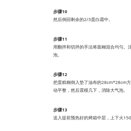
步骤10
然后倒回剩余的2/3蛋白霜中。
步骤11
用翻拌和切拌的手法将面糊混合均匀。
泡。
步骤12
把蛋糕糊倒入垫了油布的28cm*28c
动平整，然后震模几下，消除大气泡。
步骤13
送入提前预热好的烤箱中层，上下火150