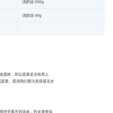
淡奶油 200g
淡奶油 30g
天使蛋糕，所以蛋黄是没有用上
咸蛋黄。蛋清我们要注意容器无水
。
即搅拌至看不到油末，乳化液类似