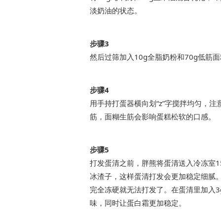
淡奶油的状态。
步骤3
然后过筛加入10g全脂奶粉和70g低筋
步骤4
用手持打蛋器横向划“z”字搅拌均匀，
筋，面糊生筋会影响蛋糕松软的口感。
步骤5
打发蛋清之前，胖熊将蛋清送入冷冻室1
冰渣子，这样蛋清打发会更加稳定细腻
完全冻硬就无法打发了。在蛋清里加入3
味，同时让蛋白霜更加稳定。