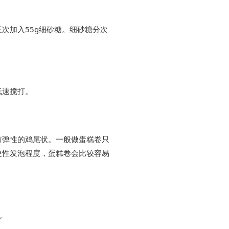
次加入55g细砂糖。细砂糖分次
低速搅打。
有弹性的鸡尾状。一般做蛋糕卷只
硬性发泡程度，蛋糕卷会比较容易
。