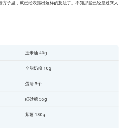
糖方子里，就已经表露出这样的想法了。不知那些已经是过来人
玉米油 40g
全脂奶粉 10g
蛋清 5个
细砂糖 55g
紫薯 130g