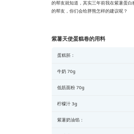
的帮友就知道，其实三年前我在紫薯蛋白
的帮友，你们会给胖熊怎样的建议呢？
紫薯天使蛋糕卷的用料
蛋糕胚：
牛奶 70g
低筋面粉 70g
柠檬汁 3g
紫薯奶油馅：