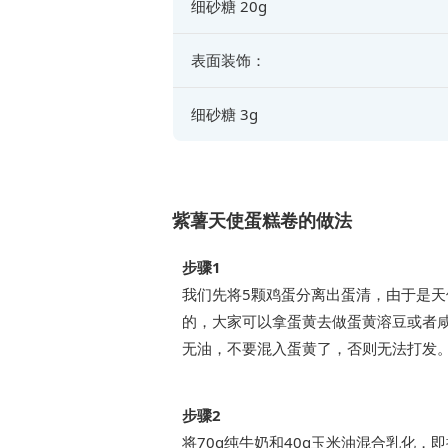
细砂糖 20g
表面装饰：
细砂糖 3g
紫薯天使蛋糕卷的做法
步骤1
我们先将5颗鸡蛋分离出蛋清，由于是
的，大家可以拿蛋黄去做蛋黄溶豆或者
无油，不要混入蛋黄了，否则无法打发
步骤2
将70g纯牛奶和40g玉米油混合乳化，