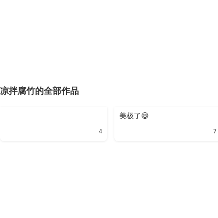
凉拌腐竹的全部作品
美极了😃
4
7