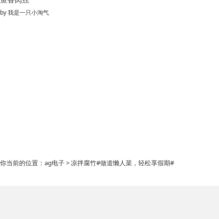
by
我是一只小淘气
你当前的位置：
ag电子
> 凉拌腐竹#做道懒人菜，轻松享假期#