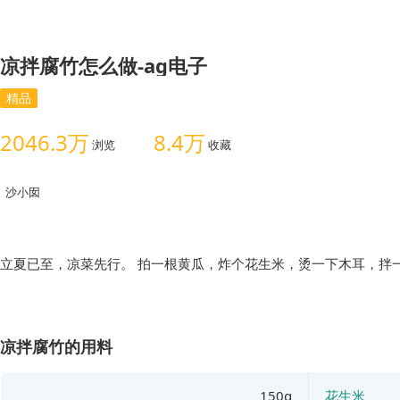
凉拌腐竹怎么做-ag电子
精品
2046.3万
8.4万
浏览
收藏
沙小囡
立夏已至，凉菜先行。 拍一根黄瓜，炸个花生米，烫一下木耳，拌
凉拌腐竹的用料
150g
花生米