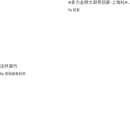
#多力金牌大厨带回家-上海站
by
茹絮
凉拌腐竹
by
眉眉健康厨房