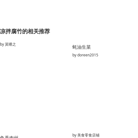
凉拌腐竹的相关推荐
by
莫哂之
蚝油生菜
by
doreen2015
by
美食零食店铺
鱼香肉丝