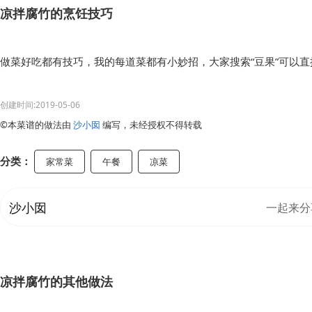
凉拌腐竹的烹饪技巧
做菜好吃都有技巧，我的每道菜都有小妙招，大家搜索“豆果”可以
创建时间:2019-05-06
©本菜谱的做法由
沙小囡
编写，未经授权不得转载
分类：
家常菜
午餐
凉菜
沙小囡
一起来分
凉拌腐竹的其他做法