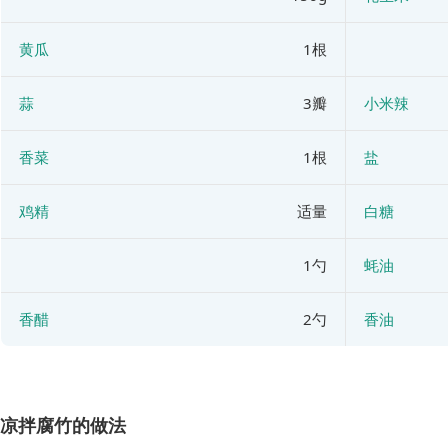
黄瓜
1根
蒜
3瓣
小米辣
香菜
1根
盐
鸡精
适量
白糖
1勺
蚝油
香醋
2勺
香油
凉拌腐竹的做法