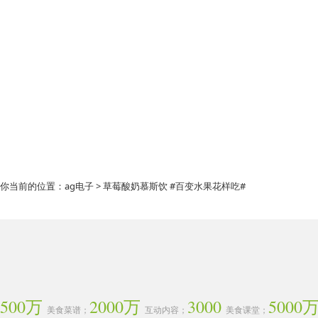
你当前的位置：
ag电子
> 草莓酸奶慕斯饮 #百变水果花样吃#
500万
2000万
3000
5000
美食菜谱；
互动内容；
美食课堂；