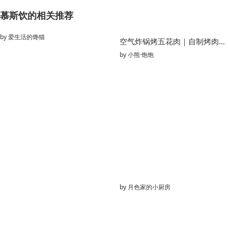
慕斯饮的相关推荐
by
爱生活的馋猫
空气炸锅烤五花肉｜自制烤肉巨好吃！0失败
by
小熊·饱饱
by
月色家的小厨房