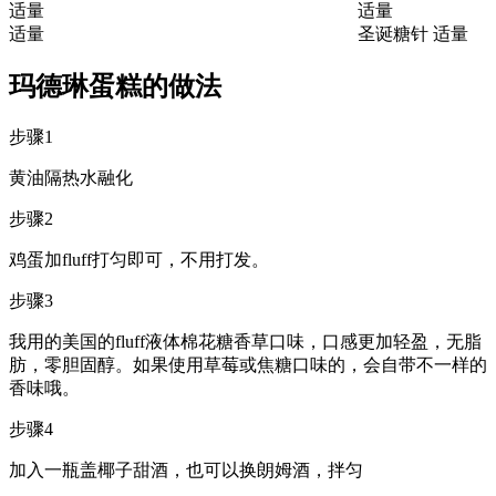
适量
适量
适量
圣诞糖针
适量
玛德琳蛋糕的做法
步骤1
黄油隔热水融化
步骤2
鸡蛋加fluff打匀即可，不用打发。
步骤3
我用的美国的fluff液体棉花糖香草口味，口感更加轻盈，无脂
肪，零胆固醇。如果使用草莓或焦糖口味的，会自带不一样的
香味哦。
步骤4
加入一瓶盖椰子甜酒，也可以换朗姆酒，拌匀