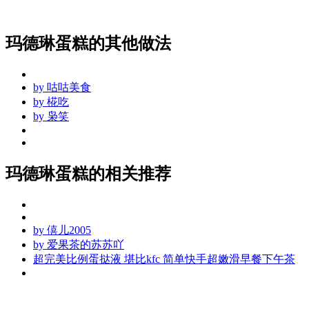
玛德琳蛋糕的其他做法
by
咕咕美食
by
椛吃
by
枭笑
玛德琳蛋糕的相关推荐
by
僖儿2005
by
爱果茶的苏苏吖
超完美比例蛋挞液 堪比kfc 简单快手超嫩滑早餐下午茶