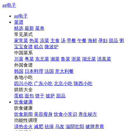
ag电子
ag电子
菜谱
精选
最新
菜单
常见菜式
家常菜
热菜
凉菜
主食
汤
早餐
午餐
海鲜
孕妇
甜品
粥
宝宝食谱
糕点
微波炉
中国菜系
川菜
粤菜
东北菜
湘菜
鲁菜
浙菜
湖北菜
清真菜
外国食谱
韩国
日本料理
法国
意大利餐
各地小吃
四川小吃
广东小吃
北京小吃
陕西小吃
烘焙大全
蛋糕
面包
饼干
披萨
甜品
饮食健康
饮食健康
饮食新闻
美容瘦身
饮食小常识
养生秘方
功能性调理
清热去火
减肥
祛痰
乌发
滋阴壮阳
健脾养胃