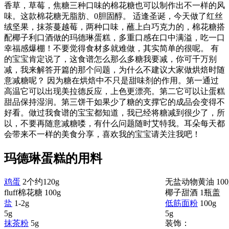
香草，草莓，焦糖三种口味的棉花糖也可以制作出不一样的风
味。这款棉花糖无脂肪、0胆固醇。 适逢圣诞，今天做了红丝
绒坚果，抹茶蔓越莓，两种口味，蘸上白巧克力的，棉花糖搭
配椰子利口酒做的玛德琳蛋糕，多重口感在口中满溢，吃一口
幸福感爆棚！不要觉得食材多就难做，其实简单的很呢。 有
的宝宝肯定说了，这食谱怎么那么多糖我要减，你可千万别
减，我来解答开篇的那个问题，为什么不建议大家做烘焙时随
意减糖呢？ 因为糖在烘焙中不只是甜味剂的作用。第一通过
高温它可以出现美拉德反应，上色更漂亮。第二它可以让蛋糕
甜品保持湿润。第三饼干如果少了糖的支撑它的成品会变得不
好看。做过我食谱的宝宝都知道，我已经将糖减到很少了，所
以，不要再随意减糖喽，有什么问题随时艾特我。耳朵每天都
会带来不一样的美食分享，喜欢我的宝宝请关注我吧！
玛德琳蛋糕的用料
鸡蛋
2个约120g
无盐动物黄油
100
fluff棉花糖
100g
椰子甜酒
1瓶盖
盐
1-2g
低筋面粉
100g
5g
5g
抹茶粉
5g
装饰：