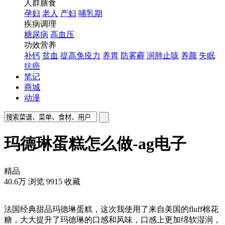
人群膳食
孕妇
老人
产妇
哺乳期
疾病调理
糖尿病
高血压
功效营养
补钙
贫血
提高免疫力
养胃
防雾霾
润肺止咳
养颜
失眠
抗癌
笔记
商城
动漫
玛德琳蛋糕怎么做-ag电子
精品
40.6万
浏览
9915
收藏
法国经典甜品玛德琳蛋糕，这次我使用了来自美国的fluff棉花
糖，大大提升了玛德琳的口感和风味，口感上更加绵软湿润，