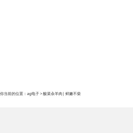
你当前的位置：
ag电子
> 酸菜汆羊肉| 鲜嫩不柴