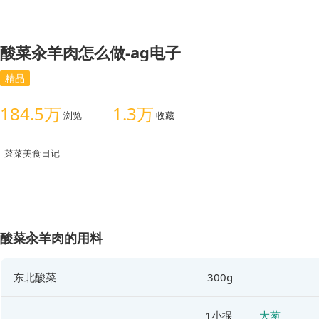
酸菜汆羊肉怎么做-ag电子
精品
184.5万
1.3万
浏览
收藏
菜菜美食日记
酸菜汆羊肉的用料
东北酸菜
300g
1小撮
大葱