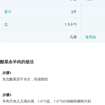
姜片
3片
盐
1.5小勺
几滴
食用油
酸菜汆羊肉的做法
步骤1
东北酸菜沥干水分，切成细丝
步骤2
羊肉片加入几滴白酒、1小勺盐，1小勺白胡椒粉腌制片刻