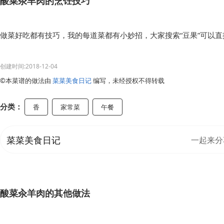
酸菜汆羊肉的烹饪技巧
做菜好吃都有技巧，我的每道菜都有小妙招，大家搜索“豆果”可以
创建时间:2018-12-04
©本菜谱的做法由
菜菜美食日记
编写，未经授权不得转载
分类：
香
家常菜
午餐
菜菜美食日记
一起来分
酸菜汆羊肉的其他做法