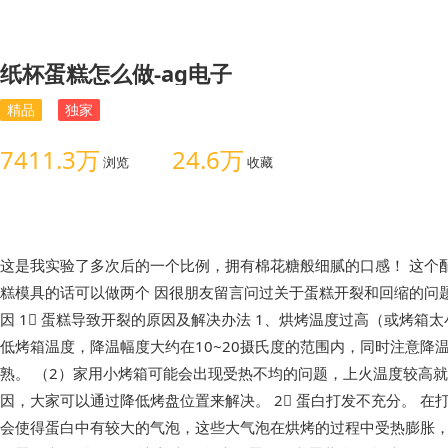
纸杯蛋糕怎么做-ag电子
精品
独家
7411.3万
24.6万
浏览
收藏
这是我实验了多次后的一个比例，拥有棉花糖般细腻的口感！ 这个配
糕模具的话可以做两个 因很朋友留言问过关于蛋糕开裂和回缩的问
因 1⃣️ 蛋糕导致开裂的原因及解决办法 1、烘烤温度过高（或烤箱
低烤箱温度，降温幅度大约在10~20摄氏度的范围内，同时注意降
熟。 （2）家用小烤箱可能会出现受热不均的问题，上火温度较高
因，大家可以通过降低烤盘位置来解决。 2⃣️ 蛋白打发不充分。 
会使得蛋白中有较大的气泡，这些大气泡在烘烤的过程中受热膨胀