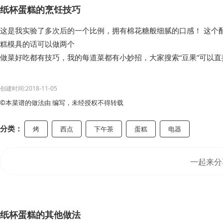
纸杯蛋糕的烹饪技巧
这是我实验了多次后的一个比例，拥有棉花糖般细腻的口感！ 这个配
糕模具的话可以做两个
做菜好吃都有技巧，我的每道菜都有小妙招，大家搜索“豆果”可以
创建时间:2018-11-05
©本菜谱的做法由 编写，未经授权不得转载
分类：
烤
西点
下午茶
蛋糕
电器
一起来分
纸杯蛋糕的其他做法