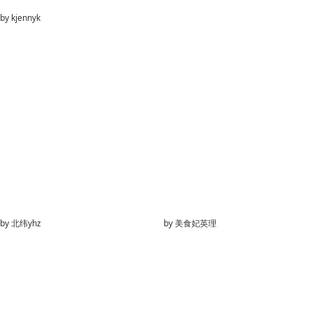
by
kjennyk
by
北纬yhz
by
美食妃英理