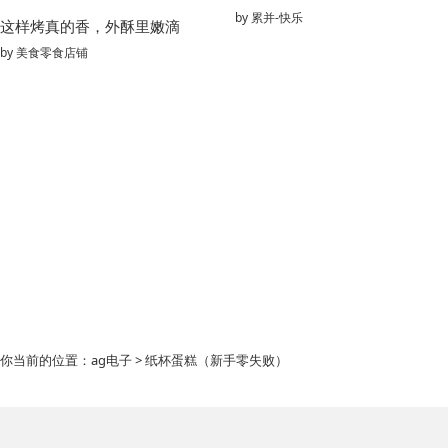
by
累并-快乐
这样烤真的香，外酥里嫩滴
by
美食零食店铺
你当前的位置：
ag电子
> 纸杯蛋糕（新手零失败）