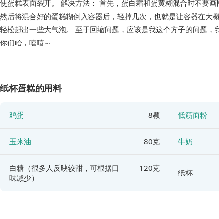
使蛋糕表面裂开。 解决方法： 首先，蛋白霜和蛋黄糊混合时不要画
然后将混合好的蛋糕糊倒入容器后，轻摔几次，也就是让容器在大概
轻松赶出一些大气泡。 至于回缩问题，应该是我这个方子的问题，
你们哈，嘻嘻～
纸杯蛋糕的用料
鸡蛋
8颗
低筋面粉
玉米油
80克
牛奶
白糖（很多人反映较甜，可根据口
120克
纸杯
味减少）