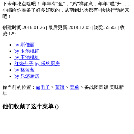
下今年吃点啥吧！ 年年有“鱼”，“鸡”祥如意，年年“糕”升……
小编给你准备了好多好吃的，从南到北啥都有~快快行动起来
吧！
创建时间:2016-01-26
|
最后更新:2018-12-05
|
浏览:55502
|
收
藏:129
by
斯佳丽
by
玉池桃红
by
玉池桃红
红烧茄子
by
乐悠厨房
by
格蓝蓝
by
乐悠厨房
你当前的位置：
ag电子
>
菜谱
>
菜单
> 备战团圆饭 美味新一
年
他们收藏了这个菜单 ()