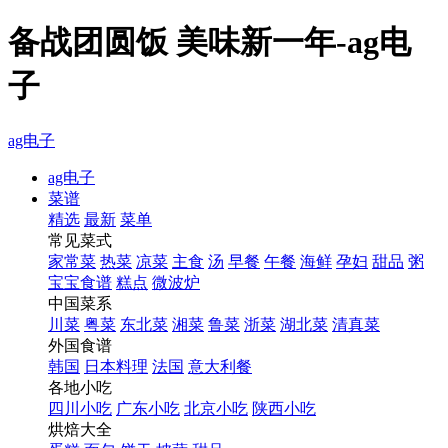
备战团圆饭 美味新一年-ag电
子
ag电子
ag电子
菜谱
精选
最新
菜单
常见菜式
家常菜
热菜
凉菜
主食
汤
早餐
午餐
海鲜
孕妇
甜品
粥
宝宝食谱
糕点
微波炉
中国菜系
川菜
粤菜
东北菜
湘菜
鲁菜
浙菜
湖北菜
清真菜
外国食谱
韩国
日本料理
法国
意大利餐
各地小吃
四川小吃
广东小吃
北京小吃
陕西小吃
烘焙大全