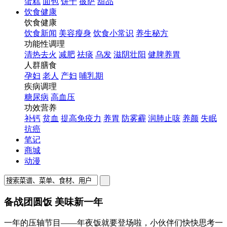
蛋糕
面包
饼干
披萨
甜品
饮食健康
饮食健康
饮食新闻
美容瘦身
饮食小常识
养生秘方
功能性调理
清热去火
减肥
祛痰
乌发
滋阴壮阳
健脾养胃
人群膳食
孕妇
老人
产妇
哺乳期
疾病调理
糖尿病
高血压
功效营养
补钙
贫血
提高免疫力
养胃
防雾霾
润肺止咳
养颜
失眠
抗癌
笔记
商城
动漫
备战团圆饭 美味新一年
一年的压轴节目——年夜饭就要登场啦，小伙伴们快快思考一